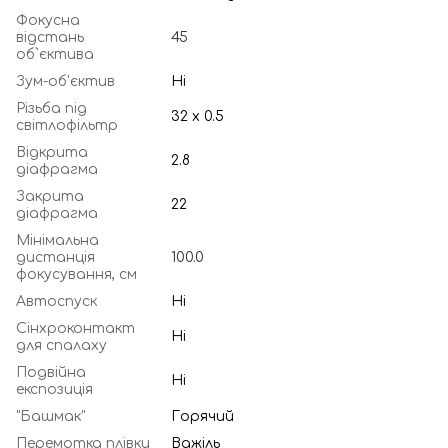
Фокусна
відстань
45
об`єктива
Зум-об'єктив
Ні
Різьба під
32 x 0.5
світлофільтр
Відкрита
2.8
діафрагма
Закрита
22
діафрагма
Мінімальна
дистанція
100.0
фокусування, см
Автоспуск
Ні
Сінхроконтакт
Ні
для спалаху
Подвійна
Ні
експозиція
"Башмак"
Горячий
Перемотка плівки
Важіль