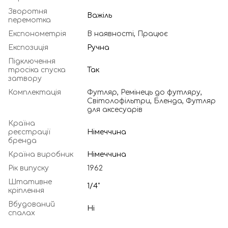
Зворотня
Важіль
перемотка
Експонометрія
В наявності, Працює
Експозиція
Ручна
Підключення
тросіка спуска
Так
затвору
Комплектація
Футляр, Ремінець до футляру,
Світолофільтри, Бленда, Футляр
для аксесуарів
Країна
реєстрації
Німеччина
бренда
Країна виробник
Німеччина
Рік випуску
1962
Штативне
1/4"
кріплення
Вбудований
Ні
спалах