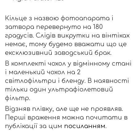
Кільце з назвою фотоапарата і
затвора перевернуто на 180
градусів. Слідів викрутки на вінтіках
немає, тому будемо вважати що це
ексклюзивний заводський брак.
В комплекті чохол у відмінному стані
і маленький чохол на 2
світлофільтри і бленду. В наявності
тільки один ультрафіолетовий
фільтр.
Відзняв плівку, але ще не проявляв.
Перші враження можна почитати в
публікації за цим
посиланням
.