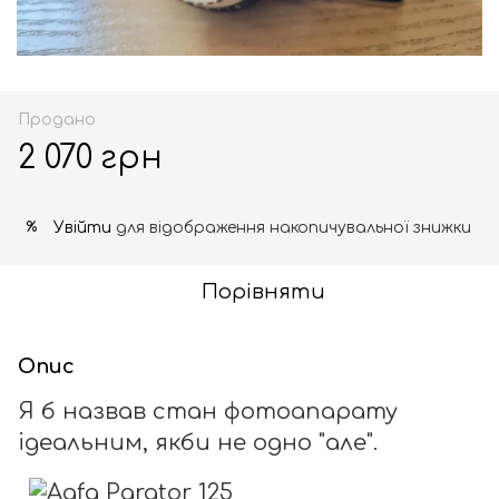
Продано
2 070 грн
Увійти
для відображення накопичувальної знижки
%
Порівняти
Опис
Я б назвав стан фотоапарату
ідеальним, якби не одно "але".