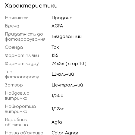
Характеристики
Наявність
Продано
Бренд
AGFA
Придатність до
Бездоганний
фотографування
Оренда
Так
Формат плівки
135
Формат кадру
24х36 ( crop 1.0 )
Тип
Шкальний
фотоапарату
Затвор
Центральний
Найдовша
1/30с
витримка
Найкоротша
1/125c
витримка
Виробник
Agfa
об'єктива
Назва об'єктива
Color-Agnar