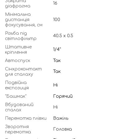
Закрита
16
діафрагма
Мінімальна
дистанція
100
фокусування, см
Різьба під
40.5 х 0.5
світлофільтр
Штативне
1/4"
кріплення
Автоспуск
Так
Сінхроконтакт
Так
для спалаху
Подвійна
Ні
експозиція
"Башмак"
Горячий
Вбудований
Ні
спалах
Перемотка плівки
Важіль
Зворотня
Головка
перемотка