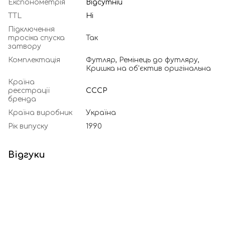
Експонометрія
Відсутній
TTL
Ні
Підключення
тросіка спуска
Так
затвору
Комплектація
Футляр, Ремінець до футляру,
Кришка на об'єктив оригінальна
Країна
реєстрації
СССР
бренда
Країна виробник
Україна
Рік випуску
1990
Відгуки