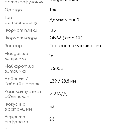
фотографування
Оренда
Так
Тип
Далекомірний
фотоапарату
Формат плівки
135
Формат кадру
24х36 ( crop 1.0 )
Затвор
Горизонтальні шторки
Найдовша
1с
витримка
Найкоротша
1/500с
витримка
Байонет /
L39 / 28.8 мм
Робочій відрізок
Комплектується
И-61Л/Д
об'єктивом
Фокуснна
53
відстань, мм
Відкрита
2.8
діафрагма