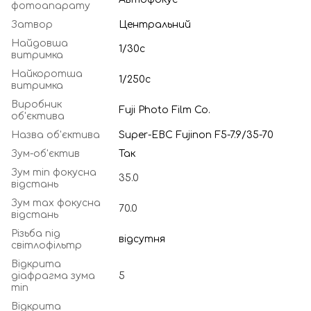
фотоапарату
Затвор
Центральний
Найдовша
1/30с
витримка
Найкоротша
1/250с
витримка
Виробник
Fuji Photo Film Co.
об'єктива
Назва об'єктива
Super-EBC Fujinon F5-7.9/35-70
Зум-об'єктив
Так
Зум min фокусна
35.0
відстань
Зум max фокусна
70.0
відстань
Різьба під
відсутня
світлофільтр
Відкрита
діафрагма зума
5
min
Відкрита