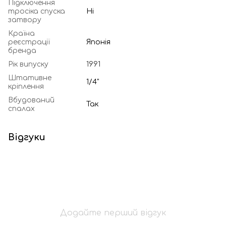
Підключення
тросіка спуска
Ні
затвору
Країна
реєстрації
Японія
бренда
Рік випуску
1991
Штативне
1/4"
кріплення
Вбудований
Так
спалах
Відгуки
Додайте перший відгук