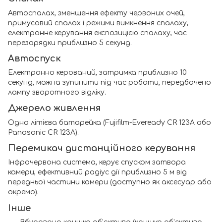
Автоспалах, зменшення ефекту червоних очей,
примусовий спалах і режими вимкнення спалаху,
електронне керування експозицією спалаху, час
перезарядки приблизно 5 секунд.
Автоспуск
Електронно керований, затримка приблизно 10
секунд, можна зупинити під час роботи, передбачено
лампу зворотного відліку.
Джерело живлення
Одна літієва батарейка (Fujifilm-Eveready CR 123A або
Panasonic CR 123A).
Перемикач дистанційного керування
Інфрачервона система, керує спуском затвора
камери, ефективний радіус дії приблизно 5 м від
передньої частини камери (доступно як аксесуар або
окремо).
Інше