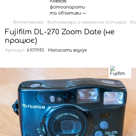
Фототехніка
Фотокамери з незмінною оптикою
Фо
Fujifilm DL-270 Zoom Date (не
працює)
Артикул:
61011983
Написати відгук