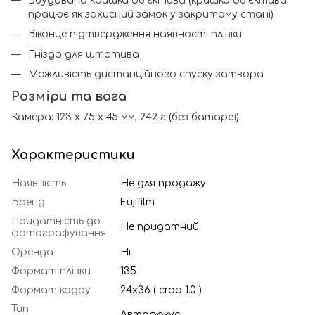
Вбудована кришка об'єктива (кришка об'єктива
працює як захисний замок у закритому стані)
Віконце підтвердження наявності плівки
Гніздо для штатива
Можливість дистанційного спуску затвора
Розміри та вага
Камера: 123 х 75 х 45 мм, 242 г (без батареї).
Характеристики
Наявність
Не для продажу
Бренд
Fujifilm
Придатність до
Не придатний
фотографування
Оренда
Ні
Формат плівки
135
Формат кадру
24х36 ( crop 1.0 )
Тип
Автофокус