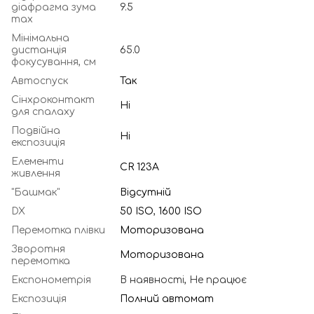
діафрагма зума
9.5
max
Мінімальна
дистанція
65.0
фокусування, см
Автоспуск
Так
Сінхроконтакт
Ні
для спалаху
Подвійна
Ні
експозиція
Елементи
CR 123A
живлення
"Башмак"
Відсутній
DX
50 ISO
,
1600 ISO
Перемотка плівки
Моторизована
Зворотня
Моторизована
перемотка
Експонометрія
В наявності, Не працює
Експозиція
Полний автомат