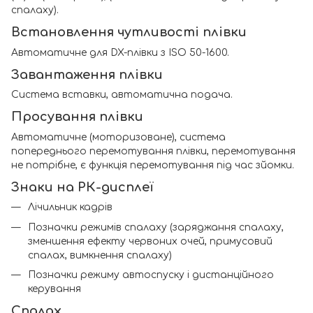
спалаху).
Встановлення чутливості плівки
Автоматичне для DX-плівки з ISO 50-1600.
Завантаження плівки
Система вставки, автоматична подача.
Просування плівки
Автоматичне (моторизоване), система
попереднього перемотування плівки, перемотування
не потрібне, є функція перемотування під час зйомки.
Знаки на РК-дисплеї
Лічильник кадрів
Позначки режимів спалаху (заряджання спалаху,
зменшення ефекту червоних очей, примусовий
спалах, вимкнення спалаху)
Позначки режиму автоспуску і дистанційного
керування
Спалах