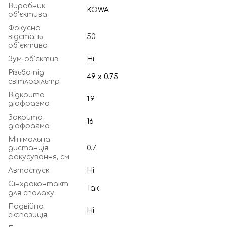
Виробник
KOWA
об'єктива
Фокусна
відстань
50
об`єктива
Зум-об'єктив
Ні
Різьба під
49 х 0.75
світлофільтр
Відкрита
1.9
діафрагма
Закрита
16
діафрагма
Мінімальна
дистанція
0.7
фокусування, см
Автоспуск
Ні
Сінхроконтакт
Так
для спалаху
Подвійна
Ні
експозиція