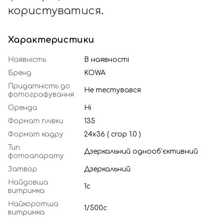
користуватися.
Характеристики
Наявність
В наявності
Бренд
KOWA
Придатність до
Не тестувався
фотографування
Оренда
Ні
Формат плівки
135
Формат кадру
24х36 ( crop 1.0 )
Тип
Дзеркальний однооб'єктивний
фотоапарату
Затвор
Дзеркальний
Найдовша
1с
витримка
Найкоротша
1/500с
витримка