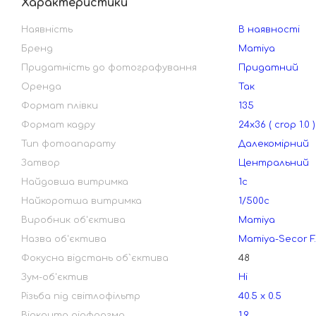
Характеристики
Наявність
В наявності
Бренд
Mamiya
Придатність до фотографування
Придатний
Оренда
Так
Формат плівки
135
Формат кадру
24х36 ( crop 1.0 )
Тип фотоапарату
Далекомірний
Затвор
Центральний
Найдовша витримка
1с
Найкоротша витримка
1/500с
Виробник об'єктива
Mamiya
Назва об'єктива
Mamiya-Secor F.
Фокусна відстань об`єктива
48
Зум-об'єктив
Ні
Різьба під світлофільтр
40.5 х 0.5
Відкрита діафрагма
1.9