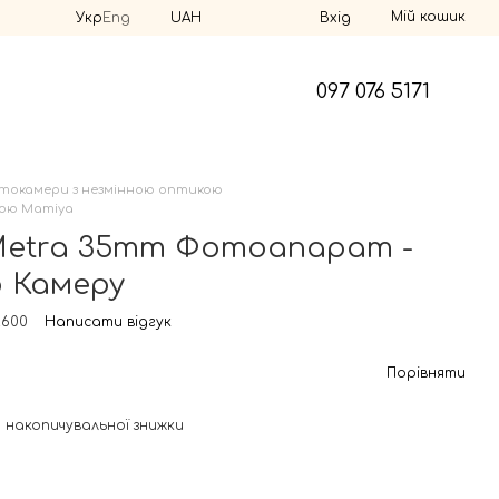
Мій кошик
Укр
Eng
UAH
Вхід
097 076 5171
токамери з незмінною оптикою
кою Mamiya
Metra 35mm Фотоапарат -
 Камеру
2600
Написати відгук
Порівняти
 накопичувальної знижки