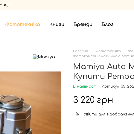
мація
Фототехніка
Книги
Бренди
Блог
Головна
Фототехніка
Фо
Фотокамери з незмінною опти
Mamiya Auto 
Купити Ретро
В наявності
Артикул: 35_26
3 220 грн
Увійти
для відображення
%