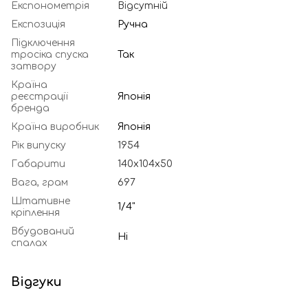
Експонометрія
Відсутній
Експозиція
Ручна
Підключення
тросіка спуска
Так
затвору
Країна
реєстрації
Японія
бренда
Країна виробник
Японія
Рік випуску
1954
Габарити
140x104x50
Вага, грам
697
Штативне
1/4"
кріплення
Вбудований
Ні
спалах
Відгуки