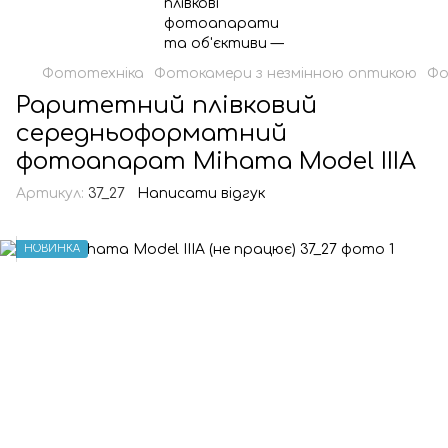
Фототехніка
Фотокамери з незмінною оптикою
Фо
Раритетний плівковий
середньоформатний
фотоапарат Mihama Model IIIA
Артикул:
37_27
Написати відгук
НОВИНКА