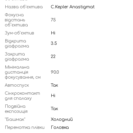
Назва об'єктива
C.Kepler Anastigmat
Фокусна
відстань
75
об`єктива
Зум-об'єктив
Ні
Відкрита
3.5
діафрагма
Закрита
22
діафрагма
Мінімальна
дистанція
90.0
фокусування, см
Автоспуск
Так
Сінхроконтакт
Ні
для спалаху
Подвійна
Так
експозиція
"Башмак"
Холодний
Перемотка плівки
Головка