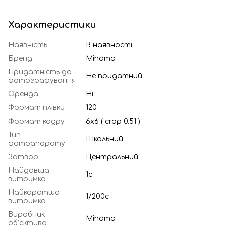
Характеристики
Наявність
В наявності
Бренд
Mihama
Придатність до
Не придатний
фотографування
Оренда
Ні
Формат плівки
120
Формат кадру
6x6 ( crop 0.51 )
Тип
Шкальний
фотоапарату
Затвор
Центральний
Найдовша
1с
витримка
Найкоротша
1/200с
витримка
Виробник
Mihama
об'єктива