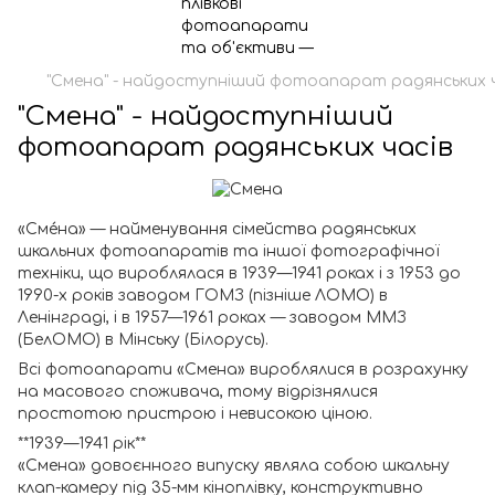
"Смена" - найдоступніший фотоапарат радянських ч
"Смена" - найдоступніший
фотоапарат радянських часів
«Сме́на» — найменування сімейства радянських
шкальних фотоапаратів та іншої фотографічної
техніки, що вироблялася в 1939—1941 роках і з 1953 до
1990-х років заводом ГОМЗ (пізніше ЛОМО) в
Ленінграді, і в 1957—1961 роках — заводом ММЗ
(БелОМО) в Мінську (Білорусь).
Всі фотоапарати «Смена» вироблялися в розрахунку
на масового споживача, тому відрізнялися
простотою пристрою і невисокою ціною.
**1939—1941 рік**
«Смена» довоєнного випуску являла собою шкальну
клап-камеру під 35-мм кіноплівку, конструктивно