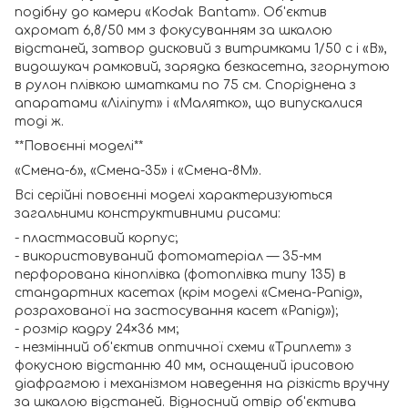
подібну до камери «Kodak Bantam». Об'єктив
ахромат 6,8/50 мм з фокусуванням за шкалою
відстаней, затвор дисковий з витримками 1/50 с і «В»,
видошукач рамковий, зарядка безкасетна, згорнутою
в рулон плівкою шматками по 75 см. Споріднена з
апаратами «Ліліпут» і «Малятко», що випускалися
тоді ж.
**Повоєнні моделі**
«Смена-6», «Смена-35» і «Смена-8М».
Всі серійні повоєнні моделі характеризуються
загальними конструктивними рисами:
- пластмасовий корпус;
- використовуваний фотоматеріал — 35-мм
перфорована кіноплівка (фотоплівка типу 135) в
стандартних касетах (крім моделі «Смена-Рапід»,
розрахованої на застосування касет «Рапід»);
- розмір кадру 24×36 мм;
- незмінний об'єктив оптичної схеми «Триплет» з
фокусною відстанню 40 мм, оснащений ірисовою
діафрагмою і механізмом наведення на різкість вручну
за шкалою відстаней. Відносний отвір об'єктива