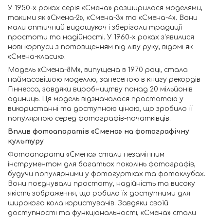
У 1950-х роках серія «Смена» розширилася моделями,
такими як «Смена-2», «Смена-3» та «Смена-4». Вони
мали оптичний видошукач і зберігали традиції
простоти та надійності. У 1960-х роках з'явилися
нові корпуси з потовщенням під ліву руку, відомі як
«Смена-класик».
Модель «Смена-8М», випущена в 1970 році, стала
наймасовішою моделлю, занесеною в книгу рекордів
Гіннесса, завдяки виробництву понад 20 мільйонів
одиниць. Ця модель відзначалася простотою у
використанні та доступною ціною, що зробило її
популярною серед фотографів-початківців.
Вплив фотоапаратів «Смена» на фотографічну
культуру
Фотоапарати «Смена» стали незамінним
інструментом для багатьох поколінь фотографів,
будучи популярними у фотогуртках та фотоклубах.
Вони поєднували простоту, надійність та високу
якість зображення, що робило їх доступними для
широкого кола користувачів. Завдяки своїй
доступності та функціональності, «Смена» стали