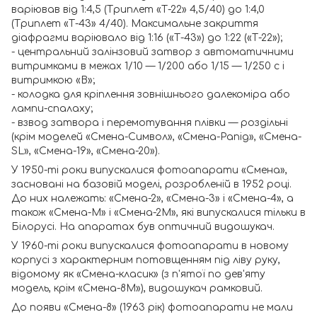
варіював від 1:4,5 (Триплет «Т-22» 4,5/40) до 1:4,0
(Триплет «Т-43» 4/40). Максимальне закриття
діафрагми варіювало від 1:16 («Т-43») до 1:22 («Т-22»);
- центральний залінзовий затвор з автоматичними
витримками в межах 1/10 — 1/200 або 1/15 — 1/250 с і
витримкою «В»;
- колодка для кріплення зовнішнього далекоміра або
лампи-спалаху;
- взвод затвора і перемотування плівки — роздільні
(крім моделей «Смена-Символ», «Смена-Рапід», «Смена-
SL», «Смена-19», «Смена-20»).
У 1950-ті роки випускалися фотоапарати «Смена»,
засновані на базовій моделі, розробленій в 1952 році.
До них належать: «Смена-2», «Смена-3» і «Смена-4», а
також «Смена-М» і «Смена-2М», які випускалися тільки в
Білорусі. На апаратах був оптичний видошукач.
У 1960-ті роки випускалися фотоапарати в новому
корпусі з характерним потовщенням під ліву руку,
відомому як «Смена-класик» (з п'ятої по дев'яту
модель, крім «Смена-8М»), видошукач рамковий.
До появи «Смена-8» (1963 рік) фотоапарати не мали