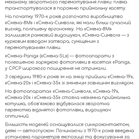
механізму зворотного перемотування плівки: плівка
транспортувалася в порожню приймальну касету.
На початку 1970-х років розпочато виробництво
«Смена-8М» і «Смена-Символ», які мали більш сучасний
вигляд, поліпшену ергономіку. На «Смена-8М»
залишився рамковий видошукач, «Смена-Символ» — з
курковим взводом затвора, суміщеним з
перемотуванням плівки.
«Смена-Рапід» («Смена-SL») — фотоапарати з
полегшеною зарядкою фотоплівки в касетах «Рапід»,
у СРСР широкого поширення не отримали.
З середини 1980-х років їм на зміну прийшли «Смена-19»,
«Смена-20» і «Смена-35» зі зміненим зовнішнім виглядом.
На фотоапаратах «Смена-Символ», «Смена-19»,
«Смена-20» і «Смена-35» стояла незнімна приймальна
котушка, обов'язково відбувалася зворотна
перемотка відзнятої фотоплівки, видошукач
оптичний.
Більшість моделей оснащувалися синхроконтактом,
деякі — автоспуском. Починаючи з 1970-х років введена
установка параметрів експозиції та фокусування за