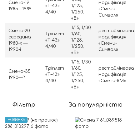
Смена-19
модифікація
«Т-43»
1/125,
1985—1989
«Смени-
4/40
1/250,
Символ»
«В»
1/15, 1/30,
Смена-20
рестайлінгова
Тріплет
1/60,
середина
модифікація
«Т-43»
1/125,
1980-х —
«Смени-
4/40
1/250,
1990-і
Символ»
«В»
1/15, 1/30,
Тріплет
1/60,
рестайлінгова
Смена-35
«Т-43»
1/125,
модифікація
1990—?
4/40
1/250,
«Смени-8М»
«В»
Фільтр
За популярністю
НОВИНКА