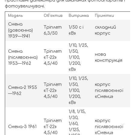
приставні далекоміри для шкальних фотоапаратів і
фотоувеличувачі.
Модель
Об'єктив
Витримка
Примітки
Смена
Тріплет
1/50 с і
складний
(довоєнна)
6,3/50
«В»
корпус
1939—1941
1/10, 1/25,
Смена
Тріплет
1/50,
нова
(післявоєнна)
«Т-22»
1/100,
конструкція
1953—1962
4,5/40
1/200,
«В»
1/10, 1/25,
Тріплет
1/50,
корпус
Смена-2 1955
«Т-22»
1/100,
післявоєнної
—1962
4,5/40
1/200,
«Смени»
«В»
1/8, 1/15,
1/30,
Тріплет
корпус
1/60,
Смена-3 1961
«Т-22»
післявоєнної
1/125,
4,5/40
«Смени»