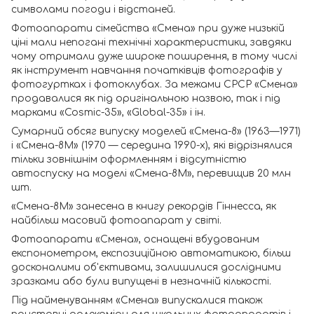
символами погоди і відстаней.
Фотоапарати сімейства «Смена» при дуже низькій
ціні мали непогані технічні характеристики, завдяки
чому отримали дуже широке поширення, в тому числі
як інструмент навчання початківців фотографів у
фотогуртках і фотоклубах. За межами СРСР «Смена»
продавалися як під оригінальною назвою, так і під
марками «Cosmic-35», «Global-35» і ін.
Сумарний обсяг випуску моделей «Смена-8» (1963—1971)
і «Смена-8М» (1970 — середина 1990-х), які відрізнялися
тільки зовнішнім оформленням і відсутністю
автоспуску на моделі «Смена-8М», перевищив 20 млн
шт.
«Смена-8М» занесена в книгу рекордів Гіннесса, як
найбільш масовий фотоапарат у світі.
Фотоапарати «Смена», оснащені вбудованим
експонометром, експозиційною автоматикою, більш
досконалими об'єктивами, залишилися дослідними
зразками або були випущені в незначній кількості.
Під найменуванням «Смена» випускалися також