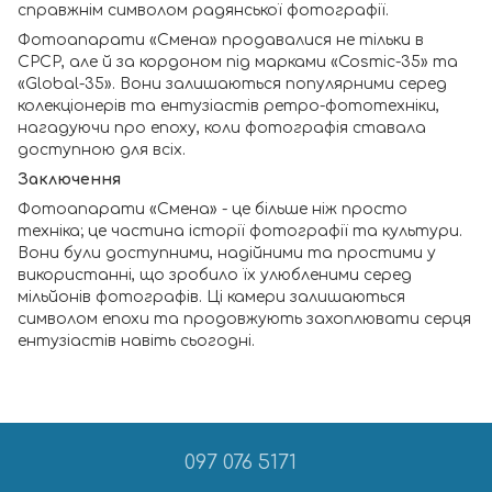
справжнім символом радянської фотографії.
Фотоапарати «Смена» продавалися не тільки в
СРСР, але й за кордоном під марками «Cosmic-35» та
«Global-35». Вони залишаються популярними серед
колекціонерів та ентузіастів ретро-фототехніки,
нагадуючи про епоху, коли фотографія ставала
доступною для всіх.
Заключення
Фотоапарати «Смена» - це більше ніж просто
техніка; це частина історії фотографії та культури.
Вони були доступними, надійними та простими у
використанні, що зробило їх улюбленими серед
мільйонів фотографів. Ці камери залишаються
символом епохи та продовжують захоплювати серця
ентузіастів навіть сьогодні.
097 076 5171