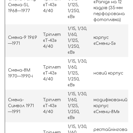
«Рапід» на 12
Смена-SL
«Т-43»
1/125,
кадрів (35-мм
1968—1977
4/40
1/250,
перфорована
«В»
фотоплівка)
1/15, 1/30,
Тріплет
1/60,
Смена-9 1969
корпус
«Т-43»
1/125,
—1971
«Смени-5»
4/40
1/250,
«В»
1/15, 1/30,
Тріплет
1/60,
Смена-8М
«Т-43»
1/125,
новий корпус
1970—1990-і
4/40
1/250,
«В»
1/15, 1/30,
Смена-
Тріплет
1/60,
модифікований
Символ 1971
«Т-43»
1/125,
корпус
—1991
4/40
1/250,
«Смени-8М»
«В»
1/15, 1/30,
рестайлінгова
Тріплет
1/60,