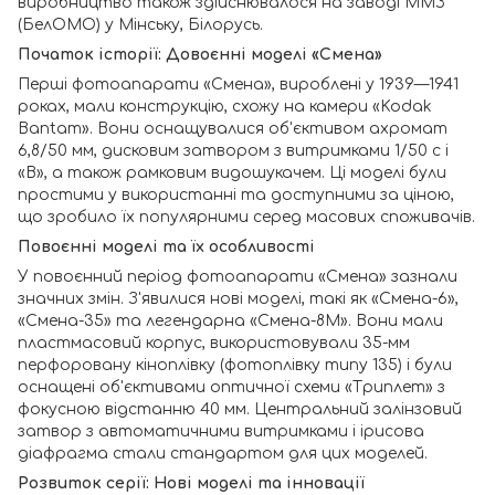
виробництво також здійснювалося на заводі ММЗ
(БелОМО) у Мінську, Білорусь.
Початок історії: Довоєнні моделі «Смена»
Перші фотоапарати «Смена», вироблені у 1939—1941
роках, мали конструкцію, схожу на камери «Kodak
Bantam». Вони оснащувалися об'єктивом ахромат
6,8/50 мм, дисковим затвором з витримками 1/50 с і
«В», а також рамковим видошукачем. Ці моделі були
простими у використанні та доступними за ціною,
що зробило їх популярними серед масових споживачів.
Повоєнні моделі та їх особливості
У повоєнний період фотоапарати «Смена» зазнали
значних змін. З'явилися нові моделі, такі як «Смена-6»,
«Смена-35» та легендарна «Смена-8М». Вони мали
пластмасовий корпус, використовували 35-мм
перфоровану кіноплівку (фотоплівку типу 135) і були
оснащені об'єктивами оптичної схеми «Триплет» з
фокусною відстанню 40 мм. Центральний залінзовий
затвор з автоматичними витримками і ірисова
діафрагма стали стандартом для цих моделей.
Розвиток серії: Нові моделі та інновації