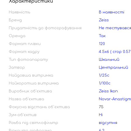
Характеристики
Наявність
В наявності
Бренд
Zeiss
Придатність до фотографування
Не тестувавс
Оренда
Так
Формат плівки
120
Формат кадру
4.5х6 ( crop 0.57 
Тип фотоапарату
Шкальний
Затвор
Центральний
Найдовша витримка
1/25с
Найкоротша витримка
1/100с
Виробник об'єктива
Zeiss Ikon
Назва об'єктива
Novar-Anastigm
Фокусна відстань об`єктива
75
Зум-об'єктив
Ні
Різьба під світлофільтр
відсутня
Відкрита діафрагма
6.3