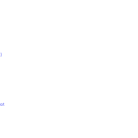
я
)
at