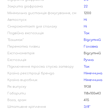
Закрита діафрагма
22
Мінімальна дистанція фокусування, см
120.0
Автоспуск
Ні
Сінхроконтакт для спалаху
Ні
Подвійна експозиція
Так
"Башмак"
Відсутній
Перемотка плівки
Головка
Експонометрія
Відсутній
Експозиція
Ручна
Підключення тросіка спуска затвору
Так
Країна реєстрації бренда
Німеччина
Країна виробник
Німеччина
Рік випуску
1938
Габарити
118х100х43
Вага, грам
415
Штативне кріплення
3/8"