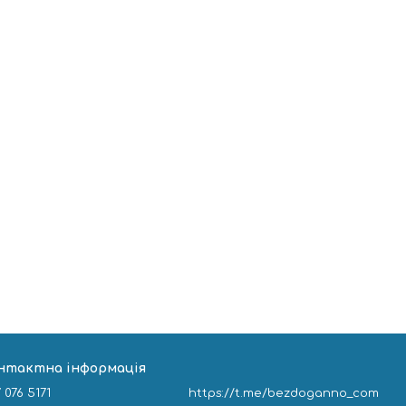
нтактна інформація
 076 5171
https://t.me/bezdoganno_com