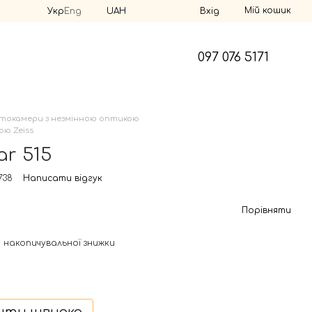
Мій кошик
Укр
Eng
UAH
Вхід
097 076 5171
токамери з незмінною оптикою
ю Zeiss
ar 515
738
Написати відгук
Порівняти
 накопичувальної знижки