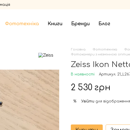
мація
Фототехніка
Книги
Бренди
Блог
Головна
Фототехніка
Фо
Фотокамери з незмінною оптико
Zeiss Ikon Nett
В наявності
Артикул: 21_L26
2 530 грн
Увійти
для відображення
%