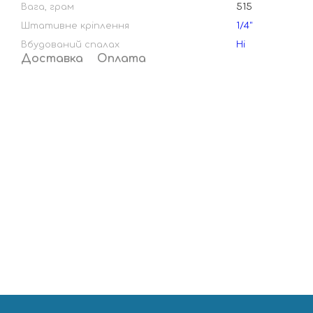
Вага, грам
515
Штативне кріплення
1/4"
Вбудований спалах
Ні
Доставка
Оплата