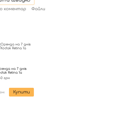
ити швидко
бо коментар
Файли
ренда на 7 днів
dak Retina 1a
60 грн
рн
Купити