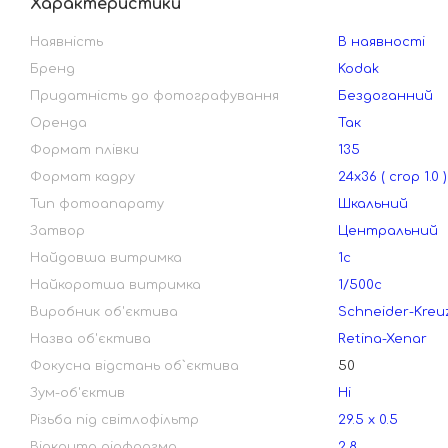
Характеристики
Наявність
В наявності
Бренд
Kodak
Придатність до фотографування
Бездоганний
Оренда
Так
Формат плівки
135
Формат кадру
24х36 ( crop 1.0 )
Тип фотоапарату
Шкальний
Затвор
Центральний
Найдовша витримка
1с
Найкоротша витримка
1/500с
Виробник об'єктива
Schneider-Kreu
Назва об'єктива
Retina-Xenar
Фокусна відстань об`єктива
50
Зум-об'єктив
Ні
Різьба під світлофільтр
29.5 х 0.5
Відкрита діафрагма
2.8