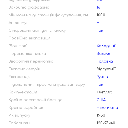
Закрита діафрагма
16
Мінімальна дистанція фокусування, см
100.0
Автоспуск
Ні
Сінхроконтакт для спалаху
Так
Подвійна експозиція
Ні
"Башмак"
Холодний
Перемотка плівки
Важіль
Зворотня перемотка
Головка
Експонометрія
Відсутній
Експозиція
Ручна
Підключення тросіка спуска затвору
Так
Комплектація
Футляр
Країна реєстрації бренда
США
Країна виробник
Німеччина
Рік випуску
1953
Габарити
120х78х40