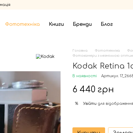
мація
Фототехніка
Книги
Бренди
Блог
Головна
Фототехніка
Фо
Фотокамери з незмінною оптик
Kodak Retina 1
В наявності
Артикул: 17_266
6 440 грн
Увійти
для відображення
%