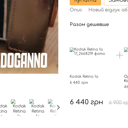
Купити
Замов
Опис
Новий відгук а
Разом дешевше
Kodak Retina 1a
О
Ko
6 440 грн
4
6 440 грн
6 900 г