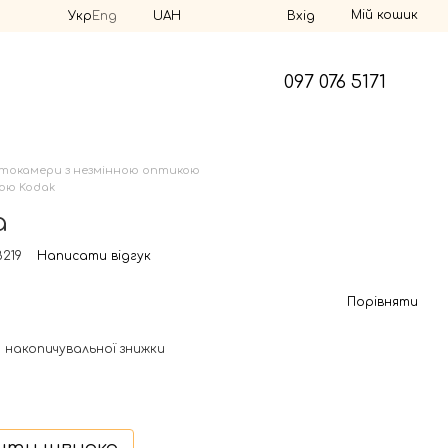
Мій кошик
Укр
Eng
UAH
Вхід
097 076 5171
токамери з незмінною оптикою
ою Kodak
a
8219
Написати відгук
Порівняти
 накопичувальної знижки